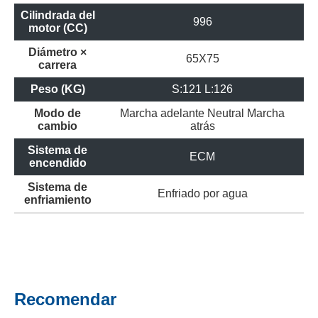
Cilindrada del
996
motor (CC)
Diámetro ×
65X75
carrera
Peso (KG)
S:121 L:126
Modo de
Marcha adelante
Neutral
Marcha
cambio
atrás
Sistema de
ECM
encendido
Sistema de
Enfriado por agua
enfriamiento
Recomendar