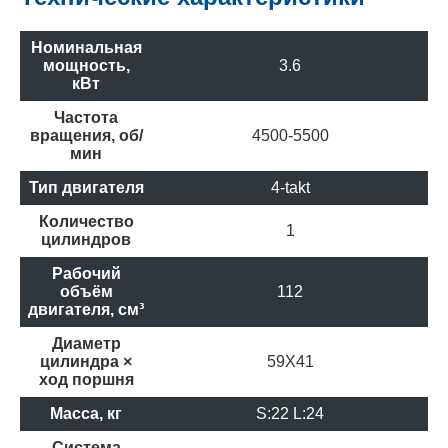
Номинальная
мощность,
3.6
кВт
Частота
вращения, об/
4500-5500
мин
Тип двигателя
4-takt
Количество
1
цилиндров
Рабочий
объём
112
двигателя, см³
Диаметр
цилиндра ×
59X41
ход поршня
Масса, кг
S:22 L:24
Система