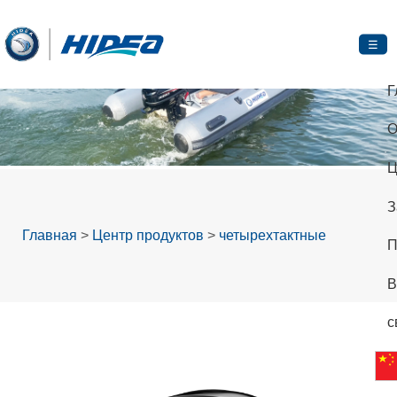
☰
Г
О
Ц
З
Главная
>
Центр продуктов
>
четырехтактные
П
В
с