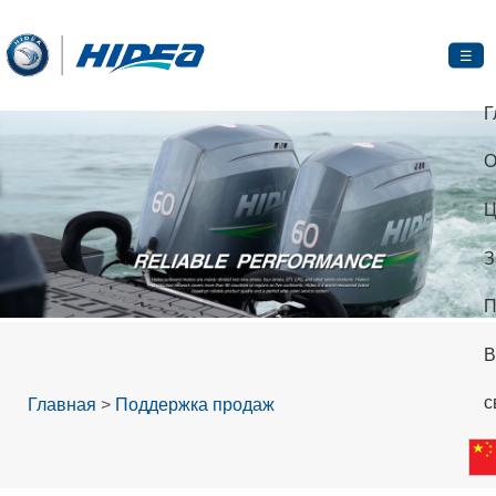
☰
Г
О
Ц
З
П
В
с
Главная
>
Поддержка продаж