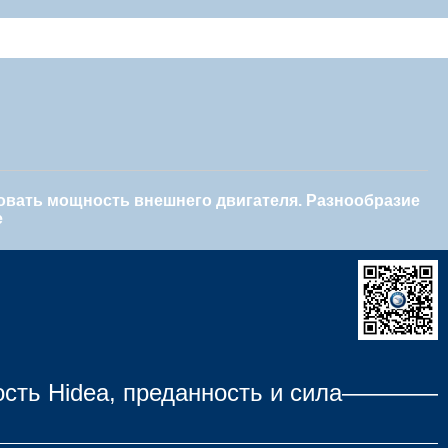
овать мощность внешнего двигателя. Разнообразие
е
ь Hidea, преданность и сила————