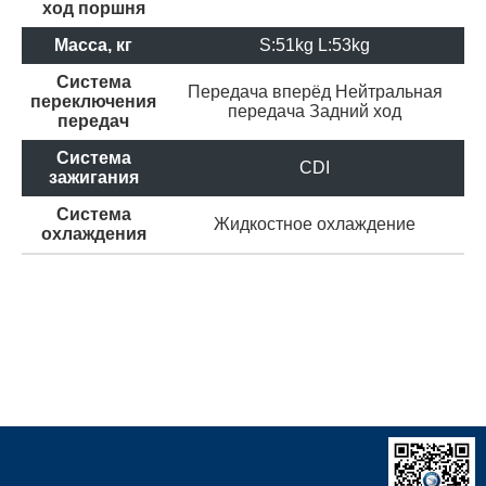
ход поршня
Масса, кг
S:51kg L:53kg
Система
Передача вперёд
Нейтральная
переключения
передача
Задний ход
передач
Система
CDI
зажигания
Система
Жидкостное охлаждение
охлаждения