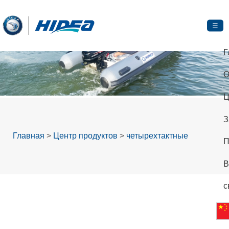
☰
Г
О
Ц
З
Главная
>
Центр продуктов
>
четырехтактные
П
В
с