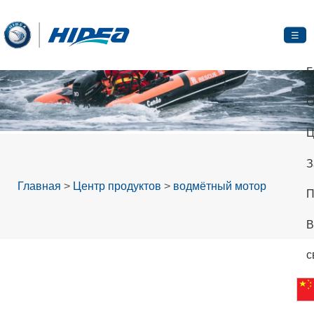
☰
Г
О
Ц
З
Главная
>
Центр продуктов
>
водмётный мотор
П
В
с