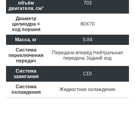
объём
703
двигателя, см³
Диаметр
цилиндра ×
80X70
ход поршня
Масса, кг
S:84
Система
Передача вперёд
Нейтральная
переключения
передача
Задний ход
передач
Система
CDI
зажигания
Система
Жидкостное охлаждение
охлаждения