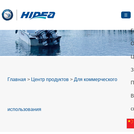
☰
Г
О
Ц
З
Главная
>
Центр продуктов
>
Для коммерческого
П
В
с
использования