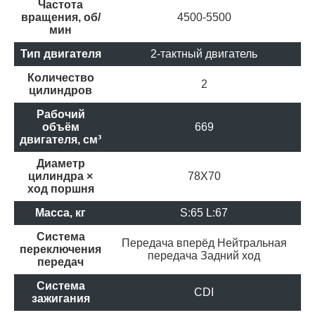
Частота
вращения, об/
4500-5500
мин
Тип двигателя
2-тактный двигатель
Количество
2
цилиндров
Рабочий
объём
669
двигателя, см³
Диаметр
цилиндра ×
78X70
ход поршня
Масса, кг
S:65 L:67
Система
Передача вперёд
Нейтральная
переключения
передача
Задний ход
передач
Система
CDI
зажигания