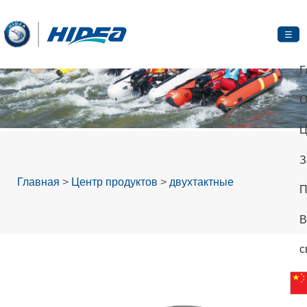
☰
Г
О
Ц
З
Главная
>
Центр продуктов
>
двухтактные
П
В
с