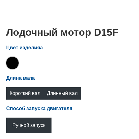
Лодочный мотор D15F
Цвет изделияа
Длина вала
Короткий вал
Длинный вал
(S)
(L)
Способ запуска двигателя
Ручной запуск