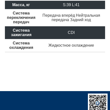
Масса, кг
S:39 L:41
Система
Передача вперёд
Нейтральная
переключения
передача
Задний ход
передач
Система
CDI
зажигания
Система
Жидкостное охлаждение
охлаждения