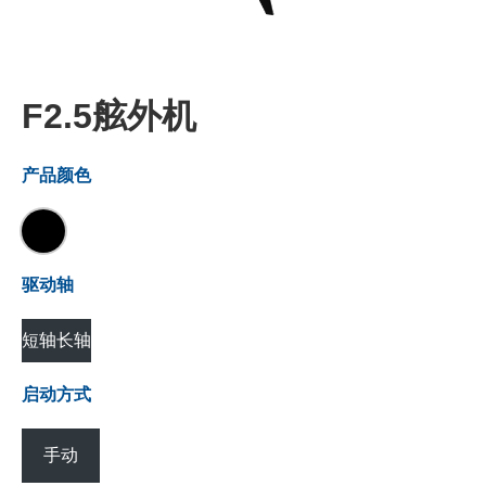
F2.5舷外机
产品颜色
驱动轴
短轴
长轴
启动方式
手动