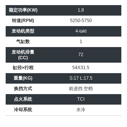
额定功率(KW)
1.8
转速(RPM)
5250-5750
发动机类型
4-takt
气缸数
1
发动机排量
72
(CC)
缸径×行程
54X31.5
重量(KG)
S:17 L:17.5
换挡方式
前进挡
空档
点火系统
TCI
冷却系统
水冷