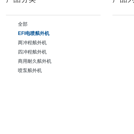
全部
EFI电喷舷外机
两冲程舷外机
四冲程舷外机
商用耐久舷外机
喷泵舷外机