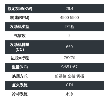
额定功率(KW)
29.4
转速(RPM)
4500-5500
发动机类型
2冲程
气缸数
2
发动机排量
669
(CC)
缸径×行程
78X70
重量(KG)
S:65 L:67
换挡方式
前进挡
空档
倒档
点火系统
CDI
冷却系统
水冷