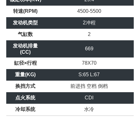
转速(RPM)
4500-5500
发动机类型
2冲程
气缸数
2
发动机排量
669
(CC)
缸径×行程
78X70
重量(KG)
S:65 L:67
换挡方式
前进挡
空档
倒档
点火系统
CDI
冷却系统
水冷