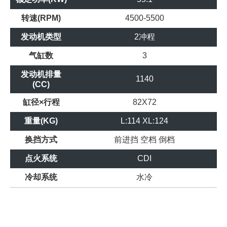
转速(RPM)
4500-5500
发动机类型
2冲程
气缸数
3
发动机排量
1140
(CC)
缸径×行程
82X72
重量(KG)
L:114 XL:124
换挡方式
前进挡
空档
倒档
点火系统
CDI
冷却系统
水冷